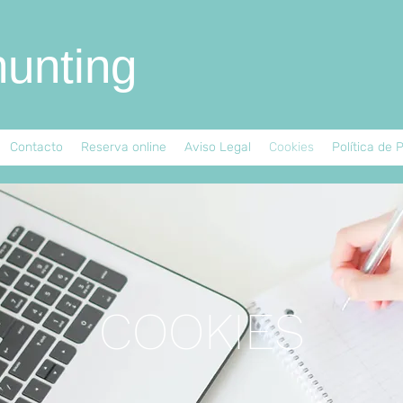
unting
Contacto
Reserva online
Aviso Legal
Cookies
Política de 
COOKIES