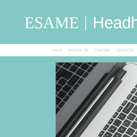
|
Headh
ESAME
Inicio
Acerca de
Clientes
Servicios