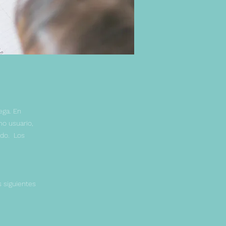
ega. En
mo usuario,
ido. Los
s siguientes